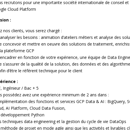
s recrutons pour une importante société internationale de conseil et 
gle Cloud Platform
sion :
z nos clients, vous serez chargé :
’analyser les besoins : animation d’ateliers métiers et analyse des sol
e concevoir et mettre en oeuvre des solutions de traitement, enrich
 la plateforme GCP
’encadrer en fonction de votre expérience, une équipe de Data Engine
e s’assurer de la qualité de la solution, des données et des algorithm
fin d’être le référent technique pour le client
érience
:
, Ingénieur / Bac + 5
s possédez avez une expérience minimum de 2 ans dans :
’implémentation des fonctions et services GCP Data & AI : BigQuery, 
ud, AI Platform, Cloud Data Fusion,
e développement Python
es techniques data engineering et la gestion du cycle de vie DataOps
 méthode de projet en mode agile ainsi que les activités et livrables c