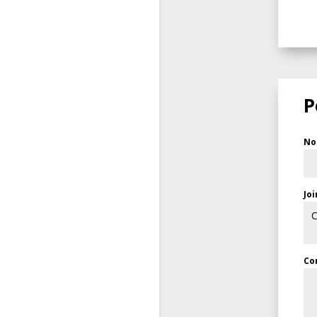
P
N
Jo
C
Co