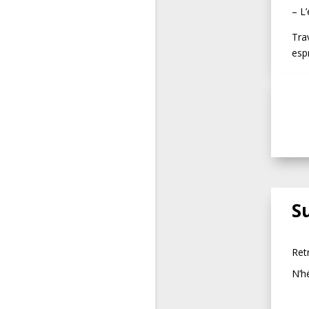
– L
Trav
esp
S
Ret
N’h