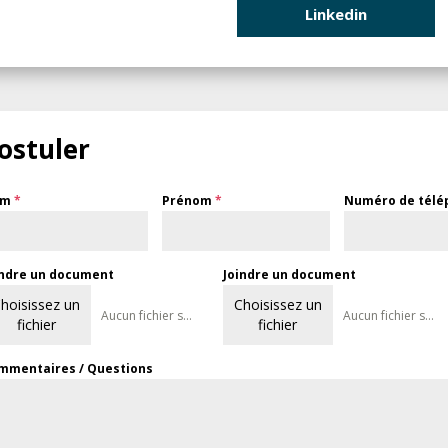
Linkedin
ostuler
om
*
Prénom
*
Numéro de tél
indre un document
Joindre un document
hoisissez un
Choisissez un
Aucun fichier sélectionné
Aucun fichier sélectionné
fichier
fichier
mmentaires / Questions