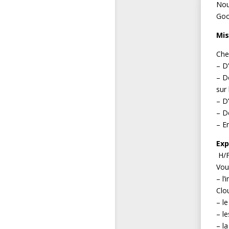
Nou
Goo
Mis
Che
– D
– D
sur
– D
– D
– En
Exp
H/F
Vou
– l
Clo
– l
– l
– la